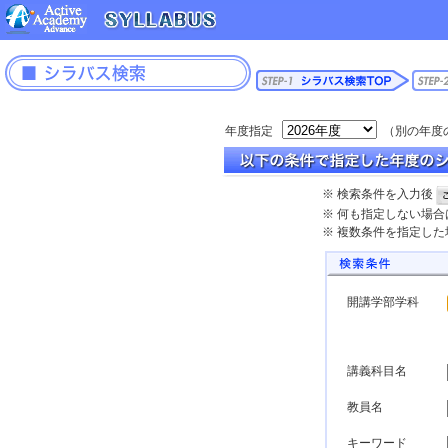
年度指定
（別の年度
※ 検索条件を入力後
※ 何も指定しない場
※ 複数条件を指定し
開講学部学科
講義科目名
教員名
キーワード